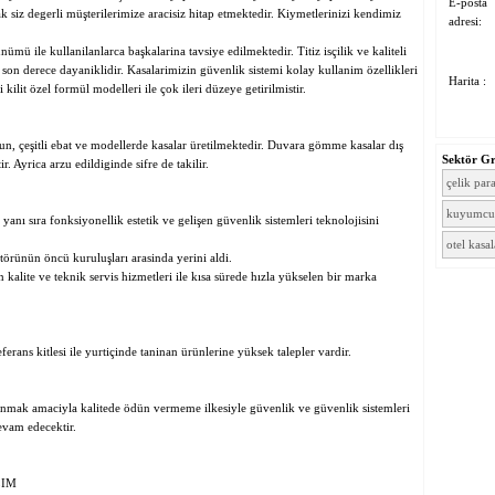
E-posta
ak siz degerli müşterilerimize aracisiz hitap etmektedir. Kiymetlerinizi kendimiz
adresi:
ü ile kullanilanlarca başkalarina tavsiye edilmektedir. Titiz isçilik ve kaliteli
 son derece dayaniklidir. Kasalarimizin güvenlik sistemi kolay kullanim özellikleri
Harita :
 kilit özel formül modelleri ile çok ileri düzeye getirilmistir.
, çeşitli ebat ve modellerde kasalar üretilmektedir. Duvara gömme kasalar dış
Sektör G
r. Ayrica arzu edildiginde sifre de takilir.
çelik para
kuyumcu 
yanı sıra fonksiyonellik estetik ve gelişen güvenlik sistemleri teknolojisini
otel kasal
törünün öncü kuruluşları arasinda yerini aldi.
 kalite ve teknik servis hizmetleri ile kısa sürede hızla yükselen bir marka
eferans kitlesi ile yurtiçinde taninan ürünlerine yüksek talepler vardir.
unmak amaciyla kalitede ödün vermeme ilkesiyle güvenlik ve güvenlik sistemleri
evam edecektir.
LIM