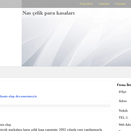
•
FirmaTacir
•
Sektörler
•
Firmalar
Nas çelik para kasaları
Firma İlet
il/ilçe:
aşlamis olup devametmteyiz
Adres
Yetkili:
TEL-1:
amis olup
Web Adre
büyük markalara fason çelik kasa yapmistir. 2002 yılında yeni yapilanmayla