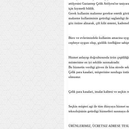
atölyesini Gaziantep Çelik Atölyesi'ne tasiyar
için kıymetli bildik.
Gerek kullanim malzeme gerekse estetik görünüm
malzeme kullaniminin getirdigi saglamligi ile
göz önüne alinarak, çift kilit sistemi, kademeli
Büro ve evlerimizdeki kullanim amacina uygun
cepheye uygun olup, gizlilik özelliğine sahipti
Hizmet anlayışı doğrultusunda ürün çeşitliliği 
müsterisine en iyi sekilde sunmaktadir.
Bu hizmetin verdigi güven ile kisa sürede sek
Çelik para kasalari, müşterisine sundugu üstün
olmustur.
Çelik para kasalari, imalat kalitesi ve seçkin r
Seçkin müşteri agi ile tüm dünyaya hizmet s
teknolojisinin getirdigi hizmetleri sunmaya d
ÜRÜNLERIMIZ, ÜCRETSIZ ADRESE TES