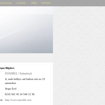
•
Firma İçerik
•
İş İlanları
•
GİRİŞ
•
KAYDOL
işim Bilgileri
İSTANBUL
/
Sultanbeyli
A, mah külliye cad balözü sok no 23
samandıra
Avşar Erol
0216 561 45 24 540 12 36
si:
http://www.nascelik.com