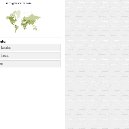
info@nascelik.com
rubu:
 kasaları
kasası
arı