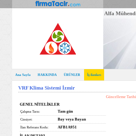
Alfa Mühendi
Ana Sayfa
HAKKINDA
ÜRÜNLER
İş ilanları
VRF Klima Sistemi İzmir
Güncelleme Tarih
GENEL NİTELİKLER
Tam gün
Çalışma Tarzı:
Bay veya Bayan
Cinsiyet:
AFB1A951
İlan Referans Kodu: