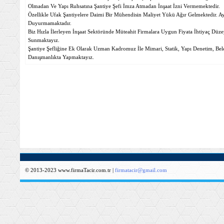
Olmadan Ve Yapı Ruhsatına Şantiye Şefi İmza Atmadan İnşaat İzni Vermemektedir.
Özellikle Ufak Şantiyelere Daimi Bir Mühendisin Maliyet Yükü Ağır Gelmektedir. Ayr
Duyurmamaktadır.
Biz Hızla İlerleyen İnşaat Sektöründe Müteahit Firmalara Uygun Fiyata İhtiyaç Düzey
Sunmaktayız.
Şantiye Şefliğine Ek Olarak Uzman Kadromuz İle Mimari, Statik, Yapı Denetim, Bele
Danışmanlıkta Yapmaktayız.
© 2013-2023 www.firmaTacir.com.tr |
firmatacir@gmail.com