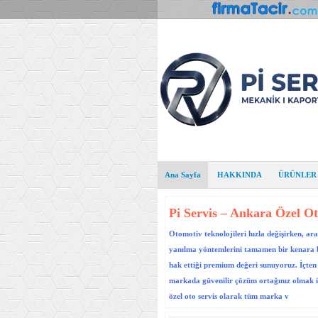
Ana Sayfa
HAKKINDA
ÜRÜNLER
Pi Servis – Ankara Özel Ot
Otomotiv teknolojileri hızla değişirken, ar
yanılma yöntemlerini tamamen bir kenara bır
hak ettiği premium değeri sunuyoruz. İçten 
markada güvenilir çözüm ortağınız olmak iç
özel oto servis olarak tüm marka v