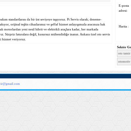
E-posta
adresi:
bakım standartlarını da bir üst seviyeye taşıyoruz. Pi Servis olarak; deneme-
ıyor, orijinal teşhis cihazlarımız ve şeffaf hizmet anlayışımızla aracınıza hak
Harita :
ı motorlardan yeni nesil hibrit ve elektrikli araçlara kadar, her markada
z. Sürpriz faturalara değil, kusursuz mühendisliğe inanın. Ankara özel oto servis
i hizmet veriyoruz.
Sektör G
oto tamir
otomotiv
acir@gmail.com