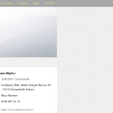
•
Firma İçerik
•
İş İlanları
•
GİRİŞ
•
KAYDOL
işim Bilgileri
ANKARA
/
Yenimahalle
İvedikköy Mah. Melih Gökçek Bulvarı No
: 152/A Yenimahalle Ankara
Rüya Harman
0538 687 41 55
https://www.piservis.com.tr/