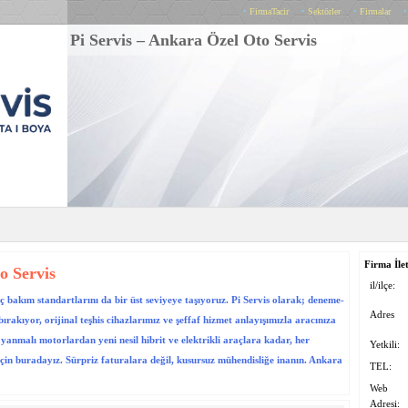
•
FirmaTacir
•
Sektörler
•
Firmalar
Pi Servis – Ankara Özel Oto Servis
Firma İlet
o Servis
il/ilçe:
aç bakım standartlarını da bir üst seviyeye taşıyoruz. Pi Servis olarak; deneme-
Adres
akıyor, orijinal teşhis cihazlarımız ve şeffaf hizmet anlayışımızla aracınıza
yanmalı motorlardan yeni nesil hibrit ve elektrikli araçlara kadar, her
Yetkili:
in buradayız. Sürpriz faturalara değil, kusursuz mühendisliğe inanın. Ankara
TEL:
Web
Adresi: