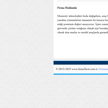
Firma Hakkında
Otomotiv teknolojileri hızla değişirken, araç 
yanılma yöntemlerini tamamen bir kenara bırak
ettiği premium değeri sunuyoruz. İçten yanmal
güvenilir çözüm ortağınız olmak için buradayı
olarak tüm marka ve model araçlarda garantil
© 2013-2023 www.firmaTacir.com.tr |
firmat