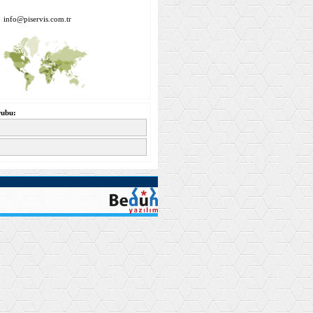
info@piservis.com.tr
rubu: