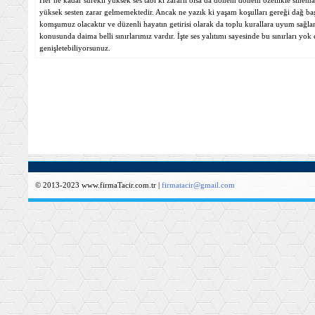
Her ne kadar sürekli yüksek ses tabi ki zararlı olsa da dönem dönem özellikle sinema
yüksek sesten zarar gelmemektedir. Ancak ne yazık ki yaşam koşulları gereği dağ ba
komşumuz olacaktır ve düzenli hayatın getirisi olarak da toplu kurallara uyum sağ
konusunda daima belli sınırlarımız vardır. İşte ses yalıtımı sayesinde bu sınırları yo
genişletebiliyorsunuz.
© 2013-2023 www.firmaTacir.com.tr |
firmatacir@gmail.com