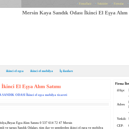
•
FirmaTacir
•
Sektörler
•
Firmalar
Mersin Kaya Sandık Odası İkinci El Eşya Alım
ikinci el eşya
ikinci el mobilya
İş ilanları
Firma İlet
İkinci El Eşya Alım Satımı
il/ilçe:
AYA SANDIK ODASI İkinci el eşya mobilya ticareti
Adres
Yetkili:
bilya,Beyaz Eşya Alım Satımı 0 537 614 72 47 Mersin
CEP:
emli ve tarsus Sandık Odaları; tüm ilçe ve semtlerden ikinci el eşya ve mobilya