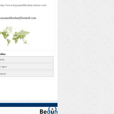
http://www.kayasandikodasi.somee.com
kayasandikodasi@hotmail.com
rubu:
yası
z eşya
isayar