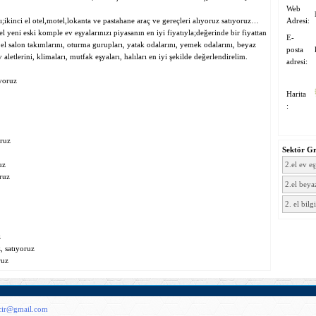
Web
;ikinci el otel,motel,lokanta ve pastahane araç ve gereçleri alıyoruz satıyoruz…
Adresi:
 yeni eski komple ev eşyalarınızı piyasanın en iyi fiyatıyla;değerinde bir fiyattan
E-
i el salon takımlarını, oturma gurupları, yatak odalarını, yemek odalarını, beyaz
posta
 aletlerini, klimaları, mutfak eşyaları, halıları en iyi şekilde değerlendirelim.
adresi:
ıyoruz
Harita
:
oruz
Sektör G
uz
2.el ev eş
oruz
2.el beya
2. el bilg
z
, satıyoruz
ruz
acir@gmail.com