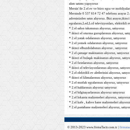
alım satımı yapıyoruz
Mersin’de 2.el ev ve büro eşya ve mobilyaları
Mersinde 0 537 614 72 47 telefonu arayın 2.el
adresinizden satın alıyoruz. Bizi arayın;ikinc
eşyalarını,Led,Lcd televizyonları, elektrikli ev
* 2.el salon takımınızı alıyoruz, satıyoruz
* ikinci el oturma guruplarınızı alıyoruz, sat
* 2.el yatak odalarınızı alıyoruz, satıyoruz
* 2.el yemek odalarınızı alıyoruz, satıyoruz
* ikinci elbuzdolabınızı alıyoruz , satıyoruz
* 2.el çamaşır makinanızı alıyoruz, satıyoruz
* ikinci el bulaşık makinanızı alıyoruz, satıy
* 2.el fırınlarınızı alıyoruz, satıyoruz
* ikinci el televizyonlarınızı alıyoruz, satıyor
* 2.el elektrikli ev aletlerinizi alıyoruz, satıy
* ikinci el klimalarınızı alıyoruz, satıyoruz
* 2.el mutfak eşyalarınızı alıyoruz, satıyoruz
* 2.el halılarınızı alıyoruz satıyoruz
* 2.el bilgisayarlarınızı alıyoruz satıyoruz
* 2.el lokanta malzemeleri alıyoruz, satıyoru
* 2.el kafe , kahve hane malzemeleri alıyoruz
* 2.el pastahane malzemeleri alıyoruz, satıyo
© 2013-2023 www.firmaTacir.com.tr |
firmat