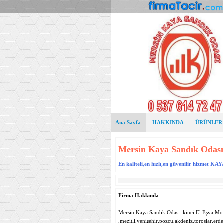
Ana Sayfa
HAKKINDA
ÜRÜNLER
Mersin Kaya Sandık Odası 
En kaliteli,en hızlı,en güvenilir hizmet K
Firma Hakkında
Mersin Kaya Sandık Odası ikinci El Eşya,Mo
,mezitli,yenişehir,pozcu,akdeniz,toroslar,erd