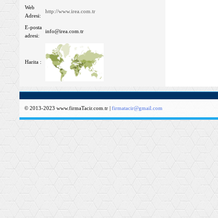
Web
http://www.irea.com.tr
Adresi:
E-posta
info@irea.com.tr
adresi:
Harita :
© 2013-2023 www.firmaTacir.com.tr |
firmatacir@gmail.com