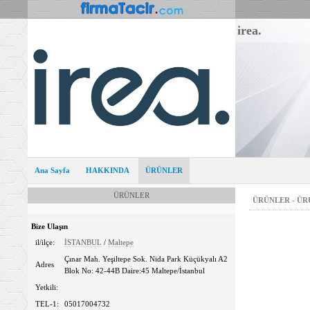
irea.
Ana Sayfa
HAKKINDA
ÜRÜNLER
ÜRÜNLER
ÜRÜNLER - Ü
Bize Ulaşın
il/ilçe:
İSTANBUL
/
Maltepe
Çınar Mah. Yeşiltepe Sok. Nida Park Küçükyalı A2
Adres
Blok No: 42-44B Daire:45 Maltepe/İstanbul
Yetkili:
TEL-1:
05017004732