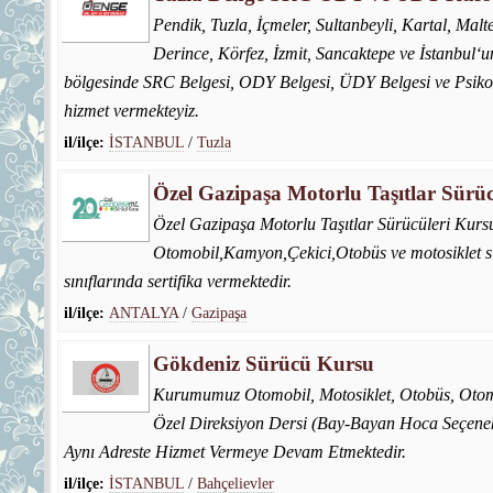
Pendik, Tuzla, İçmeler, Sultanbeyli, Kartal, Malt
Derince, Körfez, İzmit, Sancaktepe ve İstanbul
bölgesinde SRC Belgesi, ODY Belgesi, ÜDY Belgesi ve Psikot
hizmet vermekteyiz.
il/ilçe:
İSTANBUL
/
Tuzla
Özel Gazipaşa Motorlu Taşıtlar Sürü
Özel Gazipaşa Motorlu Taşıtlar Sürücüleri Kursu
Otomobil,Kamyon,Çekici,Otobüs ve motosiklet sını
sınıflarında sertifika vermektedir.
il/ilçe:
ANTALYA
/
Gazipaşa
Gökdeniz Sürücü Kursu
Kurumumuz Otomobil, Motosiklet, Otobüs, Otomat
Özel Direksiyon Dersi (Bay-Bayan Hoca Seçenekl
Aynı Adreste Hizmet Vermeye Devam Etmektedir.
il/ilçe:
İSTANBUL
/
Bahçelievler