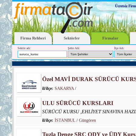
Ücretsiz Firm
Firma Rehberi
Sektörler
Firmalar
Sektör adı:
Şehir Adı:
İlçe Adı:
Özel MAVİ DURAK SÜRÜCÜ KUR
il/ilçe:
SAKARYA
/
ULU SÜRÜCÜ KURSLARI
SÜRÜCÜ KURSU ,EHLİYET SINAVINA HAZI
il/ilçe:
İSTANBUL
/
Güngören
Tuzla Denge SRC ODY ve ÜDY Kurs