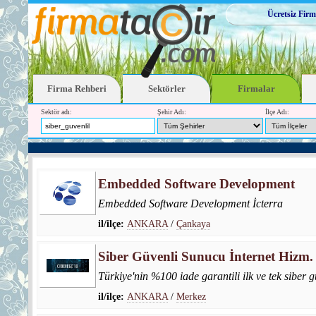
Ücretsiz Firm
Firma Rehberi
Sektörler
Firmalar
Sektör adı:
Şehir Adı:
İlçe Adı:
Embedded Software Development
Embedded Software Development İcterra
il/ilçe:
ANKARA
/
Çankaya
Siber Güvenli Sunucu İnternet Hizm. T
Türkiye'nin %100 iade garantili ilk ve tek siber 
il/ilçe:
ANKARA
/
Merkez