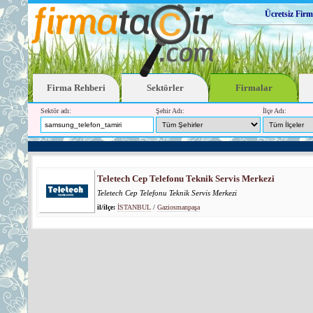
Ücretsiz Firm
Firma Rehberi
Sektörler
Firmalar
Sektör adı:
Şehir Adı:
İlçe Adı:
Teletech Cep Telefonu Teknik Servis Merkezi
Teletech Cep Telefonu Teknik Servis Merkezi
il/ilçe:
İSTANBUL
/
Gaziosmanpaşa