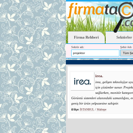
Firma Rehberi
Sektörler
Sektör adı:
Şehir Adı:
irea.
irea, gelişen teknolojiye u
için çözümler sunar. Projek
sağlarken, monitör kategor
Görüntü sistemleri alanındaki uzmanlığını, ev 
geniş bir ürün yelpazesine sahiptir.
il/ilçe:
İSTANBUL
/
Maltepe