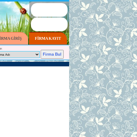
İRMA GİRİŞ
FİRMA KAYIT
e: