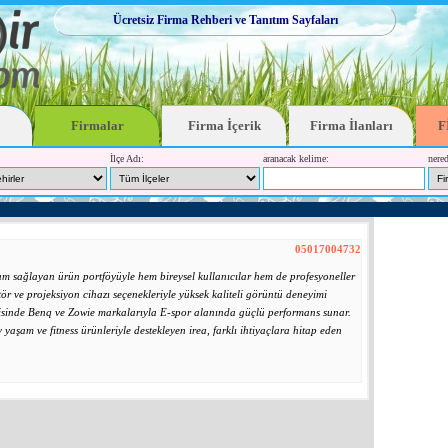
Ücretsiz Firma Rehberi ve Tanıtım Sayfaları
Firmalar
Firma İçerik
Firma İlanları
F
İlçe Adı:
aranacak kelime:
nered
05017004732
yum sağlayan ürün portföyüyle hem bireysel kullanıcılar hem de profesyoneller
tör ve projeksiyon cihazı seçenekleriyle yüksek kaliteli görüntü deneyimi
isinde Benq ve Zowie markalarıyla E-spor alanında güçlü performans sunar.
yaşam ve fitness ürünleriyle destekleyen irea, farklı ihtiyaçlara hitap eden