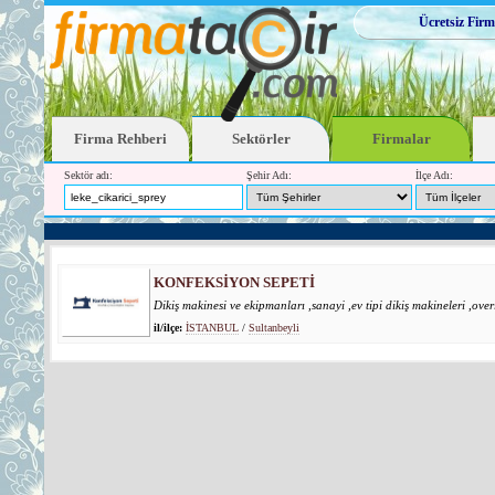
Ücretsiz Firm
Firma Rehberi
Sektörler
Firmalar
Sektör adı:
Şehir Adı:
İlçe Adı:
KONFEKSİYON SEPETİ
Dikiş makinesi ve ekipmanları ,sanayi ,ev tipi dikiş makineleri ,overl
il/ilçe:
İSTANBUL
/
Sultanbeyli