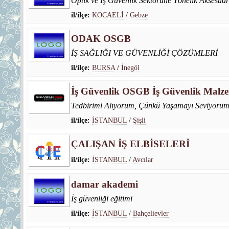
Optik ve İş Güvenlik Sektörüne Yönelik Aksesuar
il/ilçe:
KOCAELİ
/
Gebze
ODAK OSGB
İŞ SAĞLIĞI VE GÜVENLİĞİ ÇÖZÜMLERİ
il/ilçe:
BURSA
/
İnegöl
İş Güvenlik OSGB İş Güvenlik Malze
Tedbirimi Alıyorum, Çünkü Yaşamayı Seviyoru
il/ilçe:
İSTANBUL
/
Şişli
ÇALIŞAN İŞ ELBİSELERİ
il/ilçe:
İSTANBUL
/
Avcılar
damar akademi
İş güvenliği eğitimi
il/ilçe:
İSTANBUL
/
Bahçelievler