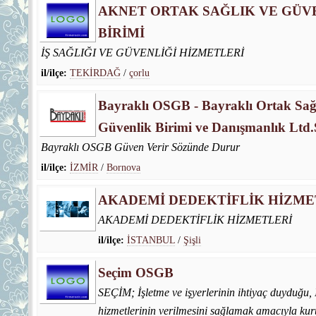
AKNET ORTAK SAĞLIK VE GÜV
BİRİMİ
İŞ SAĞLIĞI VE GÜVENLİĞİ HİZMETLERİ
il/ilçe:
TEKİRDAĞ
/
çorlu
Bayraklı OSGB - Bayraklı Ortak Sağ
Güvenlik Birimi ve Danışmanlık Ltd.Ş
Bayraklı OSGB Güven Verir Sözünde Durur
il/ilçe:
İZMİR
/
Bornova
AKADEMİ DEDEKTİFLİK HİZME
AKADEMİ DEDEKTİFLİK HİZMETLERİ
il/ilçe:
İSTANBUL
/
Şişli
Seçim OSGB
SEÇİM; İşletme ve işyerlerinin ihtiyaç duyduğu, 
hizmetlerinin verilmesini sağlamak amacıyla ku