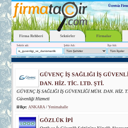
Ücretsiz Firm
Firma Rehberi
Sektörler
Firmalar
Sektör adı:
Şehir Adı:
İlçe Adı:
GÜVENÇ İŞ SAĞLIĞI İŞ GÜVENL
DAN. HİZ. TİC. LTD. ŞTİ.
GÜVENÇ İŞ SAĞLIĞI İŞ GÜVENLİĞİ MÜH. DAN. HİZ. TİC. 
Güvenliği Hizmeti
il/ilçe:
ANKARA
/
Yenimahalle
GÖZLÜK İPİ