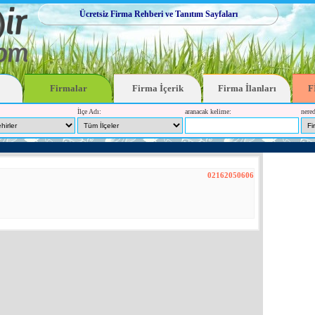
Ücretsiz Firma Rehberi ve Tanıtım Sayfaları
Firmalar
Firma İçerik
Firma İlanları
F
İlçe Adı:
aranacak kelime:
nered
02162050606