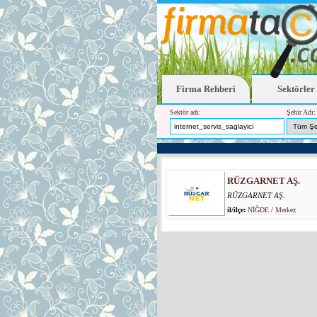
Firma Rehberi
Sektörler
Sektör adı:
Şehir Adı:
RÜZGARNET AŞ.
RÜZGARNET AŞ.
il/ilçe:
NİĞDE
/
Merkez