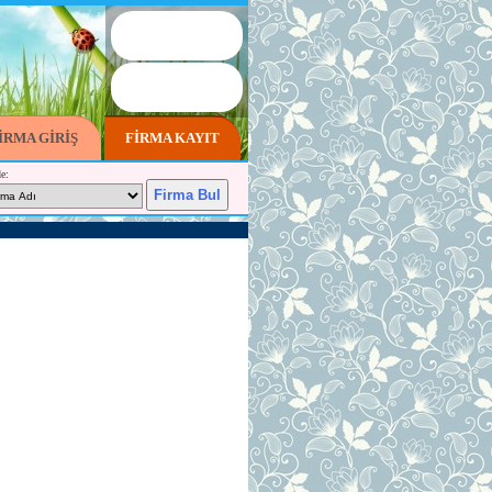
İRMA GİRİŞ
FİRMA KAYIT
e: