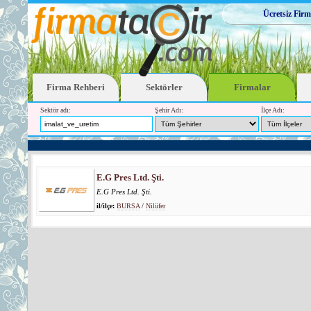
Ücretsiz Firm
Firma Rehberi
Sektörler
Firmalar
Sektör adı:
Şehir Adı:
İlçe Adı:
E.G Pres Ltd. Şti.
E.G Pres Ltd. Şti.
il/ilçe:
BURSA
/
Nilüfer