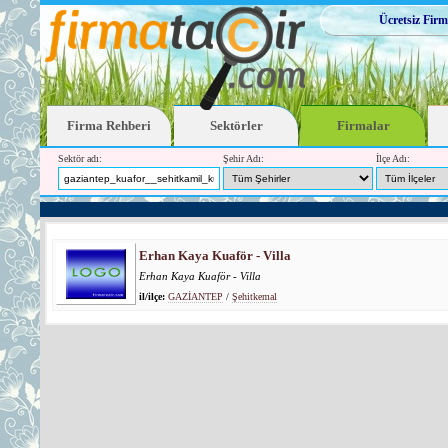
Ücretsiz Firm
Firma Rehberi
Sektörler
Firmalar
Sektör adı:
Şehir Adı:
İlçe Adı:
Erhan Kaya Kuaför - Villa
Erhan Kaya Kuaför - Villa
il/ilçe:
GAZİANTEP
/
Şehitkemal