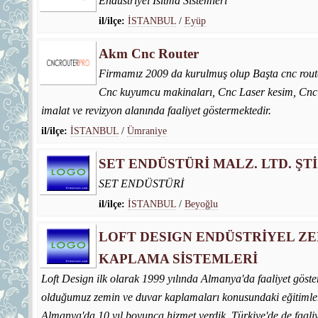
Endüstriyel Isıtma Sistemleri
il/ilçe:
İSTANBUL
/
Eyüp
Akm Cnc Router
Firmamız 2009 da kurulmuş olup Başta cnc route
Cnc kuyumcu makinaları, Cnc Laser kesim, Cnc
imalat ve revizyon alanında faaliyet göstermektedir.
il/ilçe:
İSTANBUL
/
Ümraniye
SET ENDÜSTÜRİ MALZ. LTD. ŞTİ
SET ENDÜSTÜRİ
il/ilçe:
İSTANBUL
/
Beyoğlu
LOFT DESIGN ENDÜSTRİYEL Z
KAPLAMA SİSTEMLERİ
Loft Design ilk olarak 1999 yılında Almanya'da faaliyet göst
olduğumuz zemin ve duvar kaplamaları konusundaki eğitimle
Almanya'da 10 yıl boyunca hizmet verdik. Türkiye'de de faal