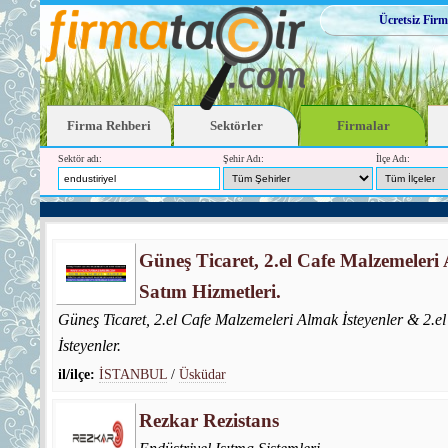
Ücretsiz Firm
Firma Rehberi
Sektörler
Firmalar
Sektör adı:
Şehir Adı:
İlçe Adı:
Güneş Ticaret, 2.el Cafe Malzemeleri
Satım Hizmetleri.
Güneş Ticaret, 2.el Cafe Malzemeleri Almak İsteyenler & 2.e
İsteyenler.
il/ilçe:
İSTANBUL
/
Üsküdar
Rezkar Rezistans