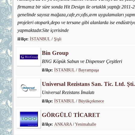
firmamız bir süre sonda Hit Design ile ortaklık yaptığı 2011-2
genelinde sayısız mağaza,cafe,ev,ofis,avm uygulamaları yapmı
projeleri otopark,depo ve tersane gibi alanlarda ise endüstri
yapmaktadır.Site içerisinde
il/ilçe:
İSTANBUL
/
Şişli
Bin Group
BNG Köpük Sabun ve Dispenser Çeşitleri
il/ilçe:
İSTANBUL
/
Bayrampaşa
Universal Rezistans San. Tic. Ltd. Şti.
Universal Rezistans İmalatı
il/ilçe:
İSTANBUL
/
Büyükçekmece
GÖRGÜLÜ TİCARET
il/ilçe:
ANKARA
/
Yenimahalle