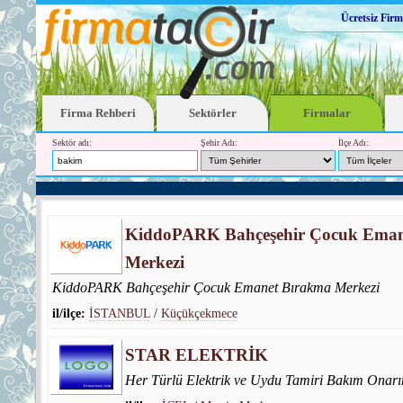
Ücretsiz Firm
Firma Rehberi
Sektörler
Firmalar
Sektör adı:
Şehir Adı:
İlçe Adı:
KiddoPARK Bahçeşehir Çocuk Eman
Merkezi
KiddoPARK Bahçeşehir Çocuk Emanet Bırakma Merkezi
il/ilçe:
İSTANBUL
/
Küçükçekmece
STAR ELEKTRİK
Her Türlü Elektrik ve Uydu Tamiri Bakım Onarı