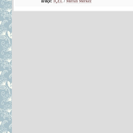
il/ilçe:
İÇEL
/
Mersin Merkez