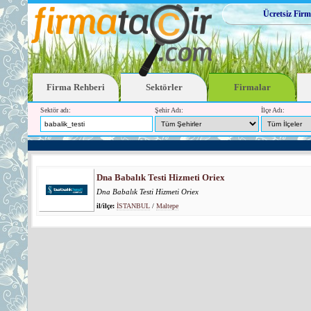
Ücretsiz Firm
Firma Rehberi
Sektörler
Firmalar
Sektör adı:
Şehir Adı:
İlçe Adı:
Dna Babalık Testi Hizmeti Oriex
Dna Babalık Testi Hizmeti Oriex
il/ilçe:
İSTANBUL
/
Maltepe