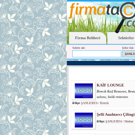
Firma Rehberi
Sektörler
Sektör adı:
Şehir Adı:
KAİF LOUNGE
Birecik Kaif Restoran, Resta
salonu, balık restoranı
il/ilçe:
ŞANLIURFA
/
Birecik
Şelli Anahtarcı Çilingi
il/ilçe:
ŞANLIURFA
/
Merkez