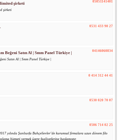
05051141401
limited şirketi
d şirketi
0531 433 90 27
r
04146060834
 Beğeni Satın Al | Smm Panel Türkiye |
ni Satın Al | Smm Panel Türkiye |
0 414 312 44 41
0530 020 70 07
0506 714 02 25
yılında Şanlıurfa Bahçelievler’de kurumsal firmalara uzun dönem filo
alama hizmeti vermek üzere faaliyetlerine başlamıştır.