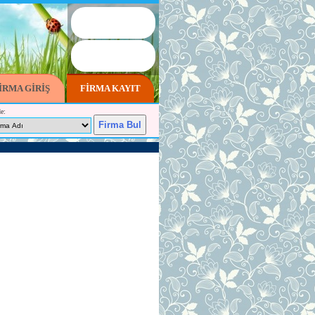
İRMA GİRİŞ
FİRMA KAYIT
e: