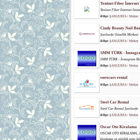
Yeninet Fiber İnternet 
Yeninet Fiber İnternet limite
il/ilçe:
ŞANLIURFA
/
Merkez
Cindy Beauty Nail Ba
Şanlıurfa Güzellik Merkezi
il/ilçe:
ŞANLIURFA
/
Merkez
SMM TÜRK - İnstagram
SMM TÜRK - İnstagram Beğe
il/ilçe:
ŞANLIURFA
/
Merkez
eurocars rental
il/ilçe:
ŞANLIURFA
/
Merkez
Steel Car Rental
Steel Car Rental Şanlıurfa
il/ilçe:
ŞANLIURFA
/
Merkez
Oscar Oto Kiralama
OSCAR OTO KİRALAMA, 2017 
kiralama ve günlük araç kir