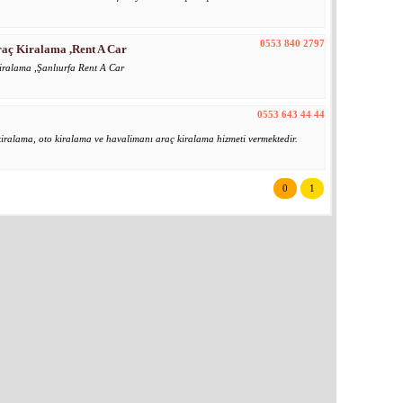
0553 840 2797
raç Kiralama ,Rent A Car
iralama ,Şanlıurfa Rent A Car
0553 643 44 44
kiralama, oto kiralama ve havalimanı araç kiralama hizmeti vermektedir.
0
1