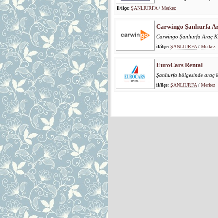
il/ilçe:
ŞANLIURFA
/
Merkez
Carwingo Şanlıurfa A
Carwingo Şanlıurfa Araç K
il/ilçe:
ŞANLIURFA
/
Merkez
EuroCars Rental
Şanlıurfa bölgesinde araç 
il/ilçe:
ŞANLIURFA
/
Merkez