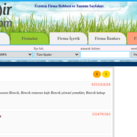
Ücretsiz Firma Rehberi ve Tanıtım Sayfaları
Firmalar
Firma İçerik
Firma İlanları
F
İlçe Adı:
aranacak kelime:
nered
0
1
05551111118
urant Birecik, Birecik restoran kafe Birecik yöresel yemekler, Birecik kebap
5324791563
r