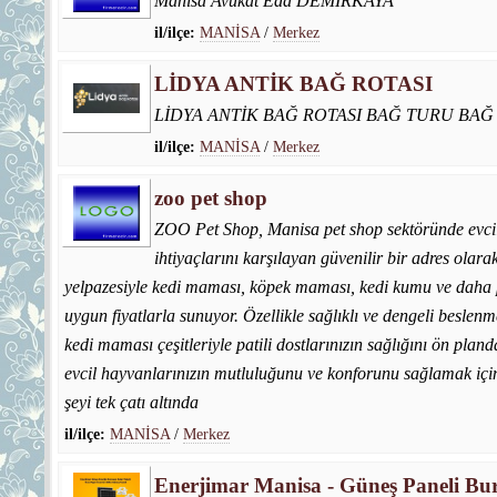
Manisa Avukat Eda DEMİRKAYA
il/ilçe:
MANİSA
/
Merkez
LİDYA ANTİK BAĞ ROTASI
LİDYA ANTİK BAĞ ROTASI BAĞ TURU BAĞ 
il/ilçe:
MANİSA
/
Merkez
zoo pet shop
ZOO Pet Shop, Manisa pet shop sektöründe evcil
ihtiyaçlarını karşılayan güvenilir bir adres olara
yelpazesiyle kedi maması, köpek maması, kedi kumu ve daha p
uygun fiyatlarla sunuyor. Özellikle sağlıklı ve dengeli beslenm
kedi maması çeşitleriyle patili dostlarınızın sağlığını ön pla
evcil hayvanlarınızın mutluluğunu ve konforunu sağlamak içi
şeyi tek çatı altında
il/ilçe:
MANİSA
/
Merkez
Enerjimar Manisa - Güneş Paneli Bu