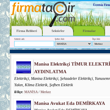
Ücretsiz Firm
Firma Rehberi
Sektörler
Firmalar
Sektör adı:
Şehir Adı:
İlçe Adı:
Manisa Elektrikçi TİMUR ELEKTR
AYDINLATMA
Elektrikçi, Manisa Elektrikçi, Şehzadeler Elektrikçi, Yunusemr
Yakın, Klima Elektrik, Şofben Elektrik
il/ilçe:
MANİSA
/
Merkez
Manisa Avukat Eda DEMİRKAYA