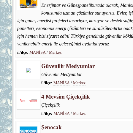
Enerjimar ve Güneşpaneliburada olarak, Manisa'
konusunda uzman çözümler sunuyoruz. Evler, işle
için güneş enerjisi projeleri tasarlıyor, kuruyor ve destek sağ
panelleri, ekonomik enerji çözümleri ve sürdürülebilirlik odak
için hemen bizi ziyaret edin! Türkiye genelinde güvenilir köklü
yenilenebilir enerji ile geleceğinizi aydınlatıyoruz
il/ilçe:
MANİSA
/
Merkez
Güvenilir Medyumlar
Güvenilir Medyumlar
il/ilçe:
MANİSA
/
Merkez
4 Mevsim Çiçekçilik
Çiçekçilik
il/ilçe:
MANİSA
/
Merkez
Şenocak