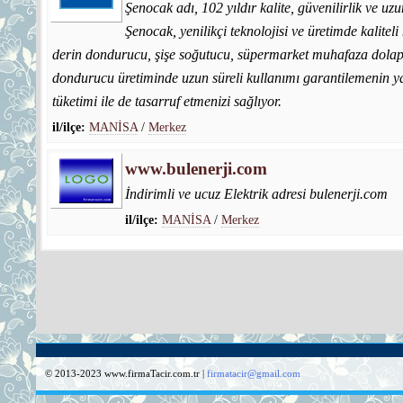
Şenocak adı, 102 yıldır kalite, güvenilirlik ve uzu
Şenocak, yenilikçi teknolojisi ve üretimde kalitel
derin dondurucu, şişe soğutucu, süpermarket muhafaza dolapl
dondurucu üretiminde uzun süreli kullanımı garantilemenin ya
tüketimi ile de tasarruf etmenizi sağlıyor.
il/ilçe:
MANİSA
/
Merkez
www.bulenerji.com
İndirimli ve ucuz Elektrik adresi bulenerji.com
il/ilçe:
MANİSA
/
Merkez
© 2013-2023 www.firmaTacir.com.tr |
firmatacir@gmail.com