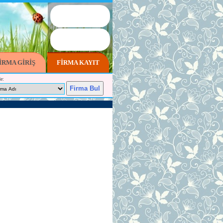
İRMA GİRİŞ
FİRMA KAYIT
e: