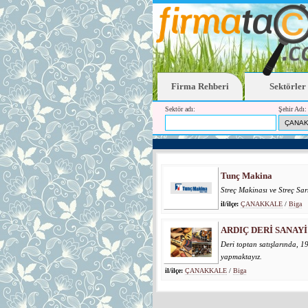
Firma Rehberi
Sektörler
Sektör adı:
Şehir Adı:
Tunç Makina
Streç Makinası ve Streç Sa
il/ilçe:
ÇANAKKALE
/
Biga
ARDIÇ DERİ SANAYİ 
Deri toptan satışlarında, 1
yapmaktayız.
il/ilçe:
ÇANAKKALE
/
Biga