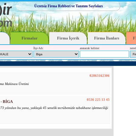
Ücretsiz Firma Rehberi ve Tanıtım Sayfaları
Firmalar
Firma İçerik
Firma İlanları
F
İlçe Adı:
aranacak kelime:
nered
02863162306
rma Makinası Üretimi
0536 225 13 45
- BİGA
973 yılından bu yana, yaklaşık 45 senelik tecrübemizle tabakhane işletmeciliği