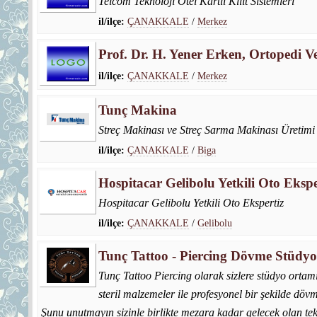
Telcom Teknoloji Otel Kartlı Kilit Sistemleri
il/ilçe:
ÇANAKKALE
/
Merkez
Prof. Dr. H. Yener Erken, Ortopedi V
il/ilçe:
ÇANAKKALE
/
Merkez
Tunç Makina
Streç Makinası ve Streç Sarma Makinası Üretimi
il/ilçe:
ÇANAKKALE
/
Biga
Hospitacar Gelibolu Yetkili Oto Ekspe
Hospitacar Gelibolu Yetkili Oto Ekspertiz
il/ilçe:
ÇANAKKALE
/
Gelibolu
Tunç Tattoo - Piercing Dövme Stüdy
Tunç Tattoo Piercing olarak sizlere stüdyo ortam
steril malzemeler ile profesyonel bir şekilde döv
Şunu unutmayın sizinle birlikte mezara kadar gelecek olan tek