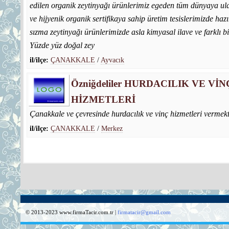
edilen organik zeytinyağı ürünlerimiz egeden tüm dünyaya ul
ve hijyenik organik sertifikaya sahip üretim tesislerimizde haz
sızma zeytinyağı ürünlerimizde asla kimyasal ilave ve farklı b
Yüzde yüz doğal zey
il/ilçe:
ÇANAKKALE
/
Ayvacık
Özniğdeliler HURDACILIK VE VİN
HİZMETLERİ
Çanakkale ve çevresinde hurdacılık ve vinç hizmetleri vermekt
il/ilçe:
ÇANAKKALE
/
Merkez
© 2013-2023 www.firmaTacir.com.tr |
firmatacir@gmail.com