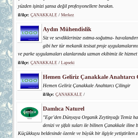
yüzden işinizi şansa değil profesyonellere bırakın.
il/ilçe:
ÇANAKKALE
/
Merkez
Aydın Mühendislik
Siz ve sevdiklerinize ısıtma-soğutma- havalandır
gibi her tür mekanik tesisat proje uygulamalarını
ve parke uygulamaları alanlarında uzman ekibimiz ile hizmet
il/ilçe:
ÇANAKKALE
/
Lapseki
Hemen Geliriz Çanakkale Anahtarcı Ç
Hemen Geliriz Çanakkale Anahtarcı Çilingir
il/ilçe:
ÇANAKKALE
/
Damlıca Naturel
"Ege’den Dünyaya Organik Zeytinyağı Temiz hava
denizi ve şifalı suları ile bilinen Çanakkale iline 
Küçükkuyu beldesinde özenle ve büyük bir ilgiyle yetiştirilen 