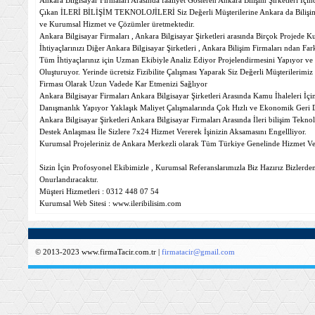
Ankara Bilgisayar Firmaları Arasında faaliyet Gösteren Ankara Bilişim Şirketleri İç
Çıkan İLERİ BİLİŞİM TEKNOLOJİLERİ Siz Değerli Müşterilerine Ankara da Bilişim B
ve Kurumsal Hizmet ve Çözümler üretmektedir.
Ankara Bilgisayar Firmaları , Ankara Bilgisayar Şirketleri arasında Birçok Projede K
İhtiyaçlarınızı Diğer Ankara Bilgisayar Şirketleri , Ankara Bilişim Firmaları ndan 
Tüm İhtiyaçlarınız için Uzman Ekibiyle Analiz Ediyor Projelendirmesini Yapıyor v
Oluşturuyor. Yerinde ücretsiz Fizibilite Çalışması Yaparak Siz Değerli Müşterilerimi
Firması Olarak Uzun Vadede Kar Etmenizi Sağlıyor
Ankara Bilgisayar Firmaları Ankara Bilgisayar Şirketleri Arasında Kamu İhaleleri İç
Danışmanlık Yapıyor Yaklaşık Maliyet Çalışmalarında Çok Hızlı ve Ekonomik Geri 
Ankara Bilgisayar Şirketleri Ankara Bilgisayar Firmaları Arasında İleri bilişim Teknol
Destek Anlaşması İle Sizlere 7x24 Hizmet Vererek İşinizin Aksamasını Engellliyor.
Kurumsal Projeleriniz de Ankara Merkezli olarak Tüm Türkiye Genelinde Hizmet V
Sizin İçin Profosyonel Ekibimizle , Kurumsal Referanslarımızla Biz Hazırız Bizlerde
Onurlandıracaktır.
Müşteri Hizmetleri : 0312 448 07 54
Kurumsal Web Sitesi : www.ileribilisim.com
© 2013-2023 www.firmaTacir.com.tr |
firmatacir@gmail.com