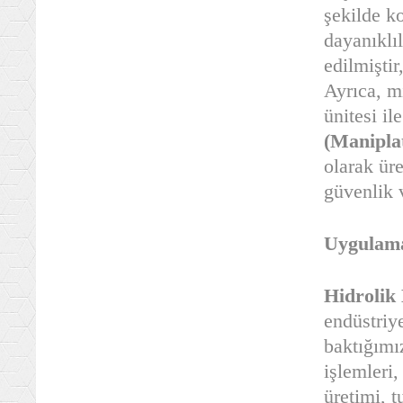
şekilde k
dayanıklıl
edilmiştir
Ayrıca, m
ünitesi il
(Manipla
olarak ür
güvenlik 
Uygulama
Hidrolik
endüstriy
baktığımı
işlemleri
üretimi, t