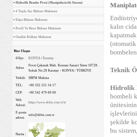
•
Hidrolik Bombe Presi (Manipülatörlü Sistem)
Maniplat
•
4 Toplu Sac Bükme Makinesi
Endüstriy
•
Elips Bükme Makinesi
kalın cida
•
Profil Ve Boru Bükme Makinesi
kapatmak 
•
Ondüle Külhan Makinesi
(otomatik
bombelenm
Bize Ulaşın
il/ilçe:
KONYA
/
Karatay
Fevzi Çakmak Mah. Konsan Sanayi Sitesi 10728.
Adres
Teknik Öz
Sokak No:28 Karatay - KONYA / TÜRKİYE
Yetkili:
SBFM Makina
TEL:
+90 332 251 54 17
Hidrolik
CEP:
+90 542 479 69 00
bombeli k
Web
https://www.sbfm.com.tr/tr
ünitesinin
Adresi:
işlevlerin
E-posta
info@sbfm.com.tr
adresi:
şekilde k
bu sistem
Harita :