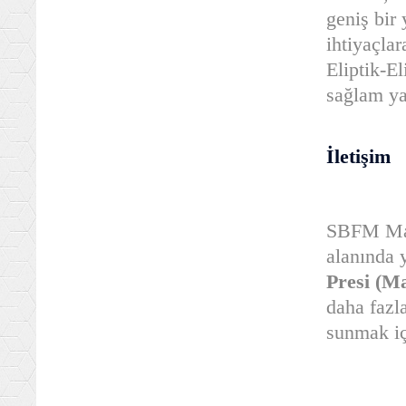
geniş bir 
ihtiyaçla
Eliptik-El
sağlam ya
İletişim
SBFM Maki
alanında y
Presi (Ma
daha fazl
sunmak i