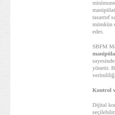
minimumda
manipülat
tasarruf s
mümkün ol
eder.
SBFM Mak
manipüla
sayesinde
yönetir. B
verimlili
Kontrol 
Dijital k
seçilebilm