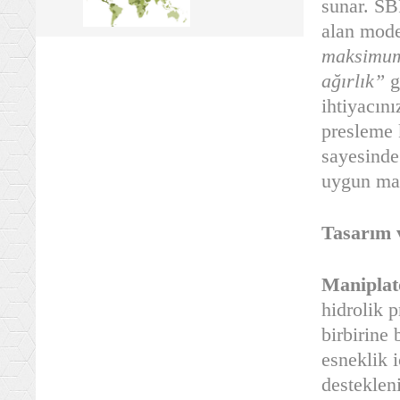
sunar. SB
alan mode
maksimum 
ağırlık”
g
ihtiyacını
presleme 
sayesinde
uygun mak
Tasarım 
Maniplatö
hidrolik p
birbirine
esneklik i
desteklen