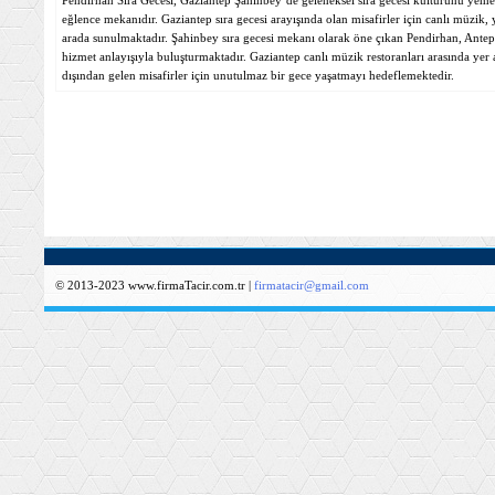
Pendirhan Sıra Gecesi, Gaziantep Şahinbey’de geleneksel sıra gecesi kültürünü yemek
eğlence mekanıdır. Gaziantep sıra gecesi arayışında olan misafirler için canlı müzik, y
arada sunulmaktadır. Şahinbey sıra gecesi mekanı olarak öne çıkan Pendirhan, Antep
hizmet anlayışıyla buluşturmaktadır. Gaziantep canlı müzik restoranları arasında yer 
dışından gelen misafirler için unutulmaz bir gece yaşatmayı hedeflemektedir.
© 2013-2023 www.firmaTacir.com.tr |
firmatacir@gmail.com