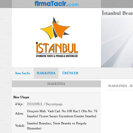
İstanbul Bran
Ana Sayfa
HAKKINDA
ÜRÜNLER
HAKKINDA
HAKKINDA - 
Bize Ulaşın
il/ilçe:
İSTANBUL
/
Bayrampaşa
Oruçreis Mah. Vadi Cad. No:108 Kat:1 Ofis No: 76
Adres
İstanbul Ticaret Sarayı Giyimkent Esenler İstanbul
İstanbul Brandacı, Tente Branda ve Pergola
Yetkili:
Hizmetleri