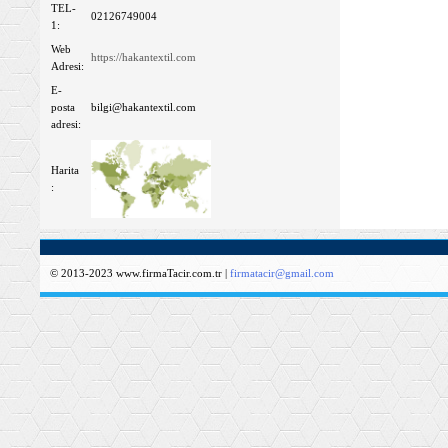
TEL-
02126749004
1:
Web
https://hakantextil.com
Adresi:
E-
posta
bilgi@hakantextil.com
adresi:
Harita
:
© 2013-2023 www.firmaTacir.com.tr |
firmatacir@gmail.com