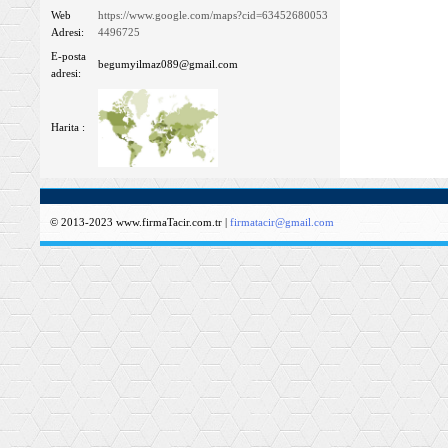
Web
https://www.google.com/maps?cid=63452680053
Adresi:
4496725
E-posta
begumyilmaz089@gmail.com
adresi:
Harita :
© 2013-2023 www.firmaTacir.com.tr |
firmatacir@gmail.com