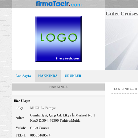
Gulet Cruise
Ana Sayfa
HAKKINDA
ÜRÜNLER
HAKKINDA
HAKKINDA - 
Bize Ulaşın
il/ilçe:
MUĞLA
/
Fethiye
Cumhuriyet, Çarşı Cd. Likya İş Merkezi No:1
Adres
Kat:3 D:304, 48300 Fethiye/Muğla
Yetkili:
Gulet Cruises
TEL-1:
08503468574