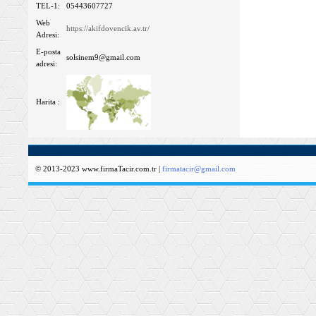
TEL-1:
05443607727
Web
https://akifdovencik.av.tr/
Adresi:
E-posta
solsinem9@gmail.com
adresi:
Harita :
© 2013-2023 www.firmaTacir.com.tr |
firmatacir@gmail.com