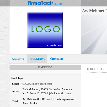
Av. Mehmet A
Ana Sayfa
HAKKINDA
ÜRÜNLER
HAKKINDA
HAKKINDA - 
Bize Ulaşın
il/ilçe:
GAZİANTEP
/
Şehitkemal
Fatih Mahallesi, 22035. Sk. Kelleci Apartmanı
Adres
Kat:5, Daire:12, 27060 Şehitkamil/Gaziantep
Av. Mehmet Akif Dövencik | Gaziantep Avukat |
Yetkili:
Antep Avukat