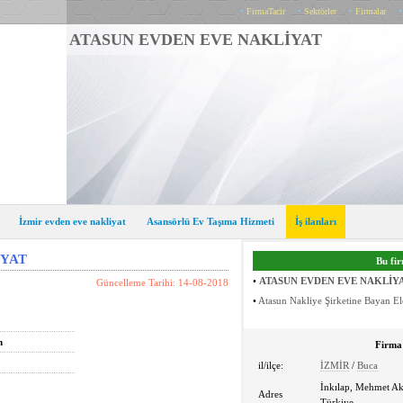
•
FirmaTacir
•
Sektörler
•
Firmalar
ATASUN EVDEN EVE NAKLİYAT
İzmir evden eve nakliyat
Asansörlü Ev Taşıma Hizmeti
İş ilanları
İYAT
Bu fir
•
ATASUN EVDEN EVE NAKLİY
Güncelleme Tarihi: 14-08-2018
•
Atasun Nakliye Şirketine Bayan E
n
Firma 
il/ilçe:
İZMİR
/
Buca
İnkılap, Mehmet Ak
Adres
Türkiye