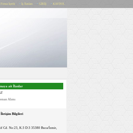
•
Firma İçerik
•
İş İlanları
•
GİRİŞ
•
KAYDOL
maya ait İlanlar
AT
leman Alımı
İletişim Bilgileri
if Cd. No:23, K:3 D:3 35380 Buca/İzmir,