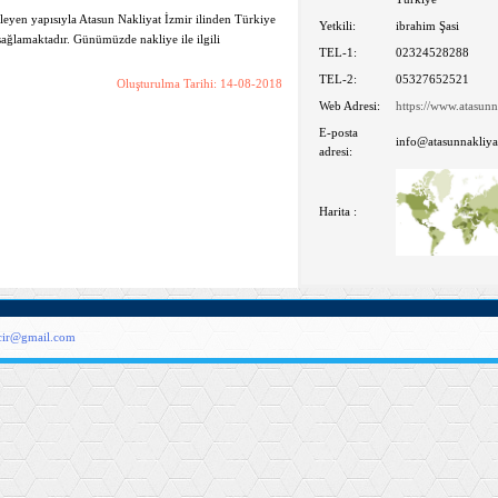
ileyen yapısıyla Atasun Nakliyat İzmir ilinden Türkiye
Yetkili:
ibrahim Şasi
sağlamaktadır. Günümüzde nakliye ile ilgili
TEL-1:
02324528288
TEL-2:
05327652521
Oluşturulma Tarihi: 14-08-2018
Web Adresi:
https://www.atasunn
E-posta
info@atasunnakliya
adresi:
Harita :
acir@gmail.com