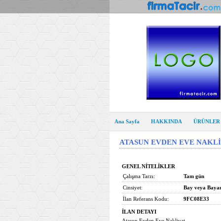
Ana Sayfa
HAKKINDA
ÜRÜNLER
ATASUN EVDEN EVE NAKL
GENEL NİTELİKLER
Çalışma Tarzı:
Tam gün
Cinsiyet:
Bay veya Baya
İlan Referans Kodu:
9FC08E33
İLAN DETAYI
Atasun Evden Eve Nakliyat