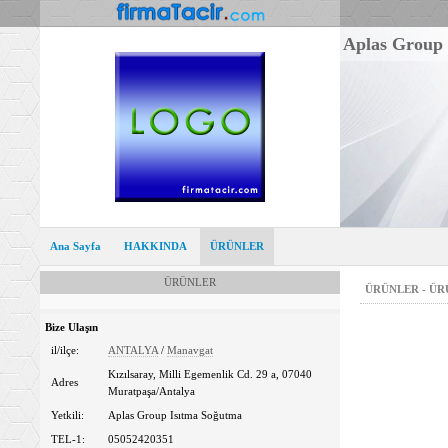
Aplas Group 
Ana Sayfa
HAKKINDA
ÜRÜNLER
ÜRÜNLER
ÜRÜNLER - Ü
Bize Ulaşın
il/ilçe:
ANTALYA
/
Manavgat
Kızılsaray, Milli Egemenlik Cd. 29 a, 07040
Adres
Muratpaşa/Antalya
Yetkili:
Aplas Group Isıtma Soğutma
TEL-1:
05052420351