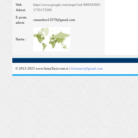
Web
https://www.google.com/maps?cid=889345002
Adresi:
1735175509
E-posta
canandere13579@gmail.com
adresi:
Harita :
© 2013-2023 www.firmaTacir.com.tr |
firmatacir@gmail.com