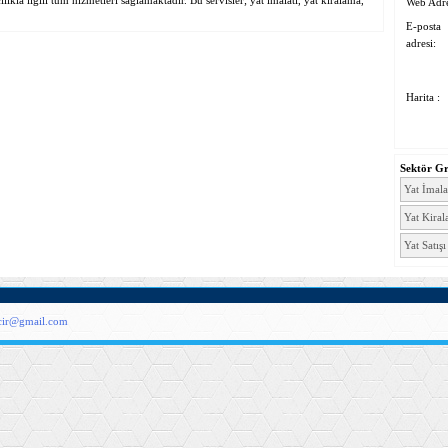
ıkla ilgili tüm hizmetleri sağlamaktadır. Bu servisler; yat imalatı, yat kiralama,
Web Adre
E-posta
adresi:
Harita :
Sektör G
Yat İmala
Yat Kira
Yat Satışı
acir@gmail.com