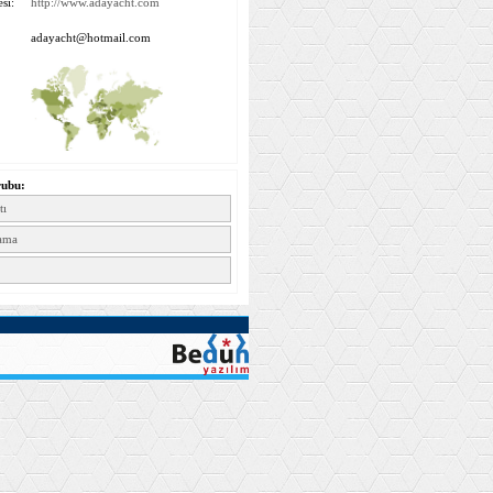
si:
http://www.adayacht.com
adayacht@hotmail.com
rubu:
tı
lama