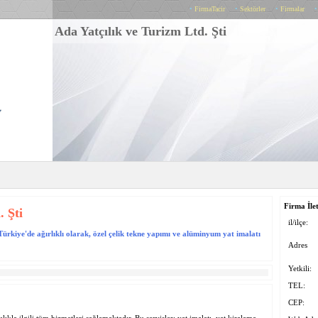
•
FirmaTacir
•
Sektörler
•
Firmalar
Ada Yatçılık ve Turizm Ltd. Şti
Firma İlet
. Şti
il/ilçe:
Türkiye'de ağırlıklı olarak, özel çelik tekne yapımı ve alüminyum yat imalatı
Adres
Yetkili:
TEL:
CEP: