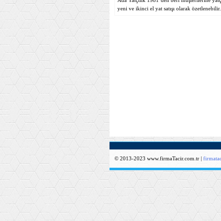
Ada Yatçılık 1981’den beri müşterilerine yatçıl
yeni ve ikinci el yat satışı olarak özetlenebilir.
© 2013-2023 www.firmaTacir.com.tr |
firmat