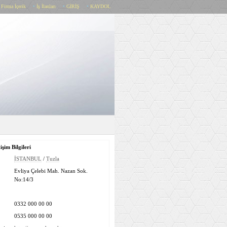
•
Firma İçerik
•
İş İlanları
•
GİRİŞ
•
KAYDOL
işim Bilgileri
İSTANBUL
/
Tuzla
Evliya Çelebi Mah. Nazan Sok.
No:14/3
0332 000 00 00
0535 000 00 00